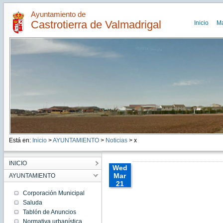
Ayuntamiento de
Castrotierra de Valmadrigal
Inicio
M
Está en:
Inicio
>
AYUNTAMIENTO
>
Noticias
> x
INICIO
Wed
Mar
AYUNTAMIENTO
21
00:00:00
Corporación Municipal
CET
Saluda
2012
Tablón de Anuncios
Wed
Mar 21
Normativa urbanística