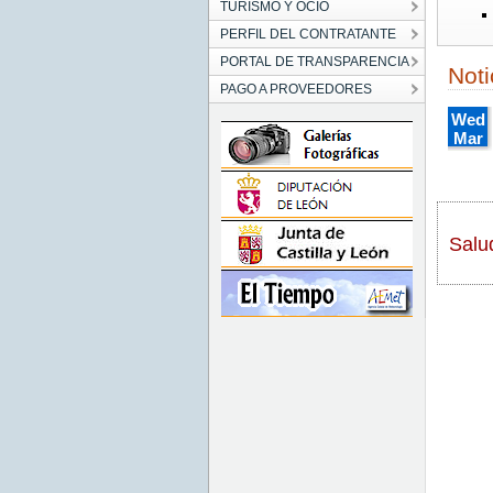
TURISMO Y OCIO
PERFIL DEL CONTRATANTE
PORTAL DE TRANSPARENCIA
Noti
PAGO A PROVEEDORES
Wed
Mar
21
00:00
CET
2012
Wed
Salu
Mar
21
00:00:
CET
2012