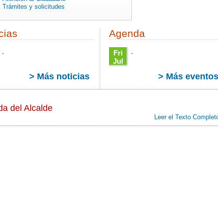
Trámites y solicitudes
cias
Agenda
.
.
Fri
Jul
27
> Más noticias
> Más evento
:00
12:24:00
CEST
2012
Fri Jul
da del Alcalde
27
12:24:00
Leer el Texto Complet
00
CEST
2012